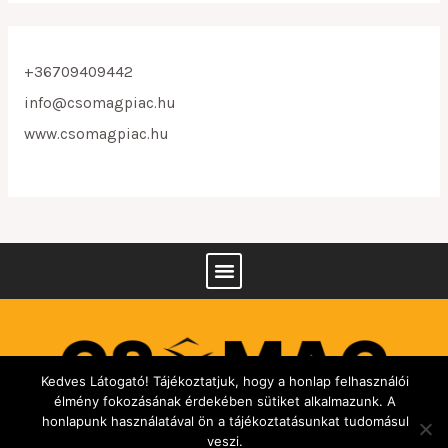
+36709409442​
info@csomagpiac.hu
www.csomagpiac.hu
Kedves Látogató! Tájékoztatjuk, hogy a honlap felhasználói
élmény fokozásának érdekében sütiket alkalmazunk. A
honlapunk használatával ön a tájékoztatásunkat tudomásul
veszi.