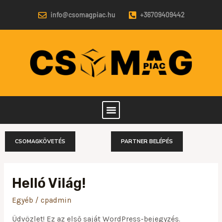
Skip
info@csomagpiac.hu
+36709409442
to
content
CSOMAGKÖVETÉS
PARTNER BELÉPÉS
Helló Világ!
Helló
Világ!
Egyéb
/
cpadmin
Üdvözlet! Ez az első saját WordPress-bejegyzés.